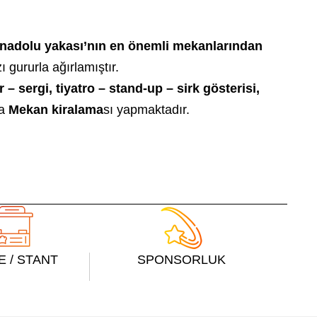
nadolu yakası’nın en önemli mekanlarından
gururla ağırlamıştır.
– sergi, tiyatro – stand-up – sirk gösterisi,
da
Mekan kiralama
sı yapmaktadır.
E / STANT
SPONSORLUK