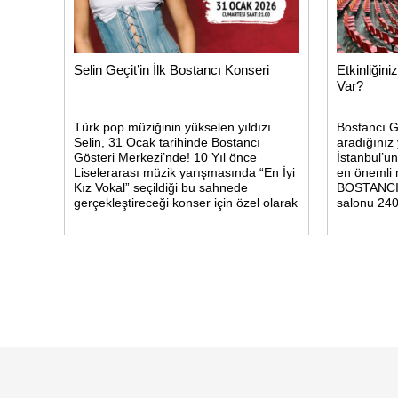
Selin Geçit’in İlk Bostancı Konseri
Etkinliğin
Var?
Türk pop müziğinin yükselen yıldızı
Bostancı G
Selin, 31 Ocak tarihinde Bostancı
aradığınız
Gösteri Merkezi’nde! 10 Yıl önce
İstanbul’un
Liselerarası müzik yarışmasında “En İyi
en önemli 
Kız Vokal” seçildiği bu sahnede
BOSTANCI 
gerçekleştireceği konser için özel olarak
salonu 24
hazırlanıyor.
toplam 2370
Konforlu b