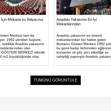
iz İçin Mekana mı İhtiyacınız
Anadolu Yakasının En İyi
Mekanlarından
österi Merkezi tam da
Anadolu yakasının en önemli
 yer. 1992 yılından bugüne,
mekanlarından biri haline gelen
, özellikle Anadolu yakasının
Bostancı Gösteri Merkezi 1992 yıl
mekânlarından olan
bu güne kadar birbirinden eğlencel
GÖSTERİ MERKEZİ etkinlik
konserler ve göz alıcı etkinliğe ev
00 m2 büyüklüğünde olup
sahipliği yapmıştır.Anadolu yakası
 kişilik kapasiteye sahiptir.
önemli mekanlarından biri haline g
ir oturma düzenine ve
Bostancı Gösteri Merkezi 1992
TÜMÜNÜ GÖRÜNTÜLE