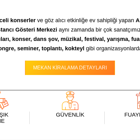
celi konserler
ve göz alıcı etkinliğe ev sahipliği yapan
A
tancı Gösteri Merkezi
aynı zamanda bir çok sanatçımızı 
rı, konser, dans şov, müzikal, festival, yarışma, fuar 
ngre, seminer, toplantı, kokteyl
gibi organizasyonlar
MEKAN KİRALAMA DETAYLARI
IŞIK
GÜVENLİK
FUAY
NE