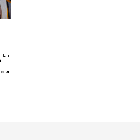
ından
i
nın en
elen