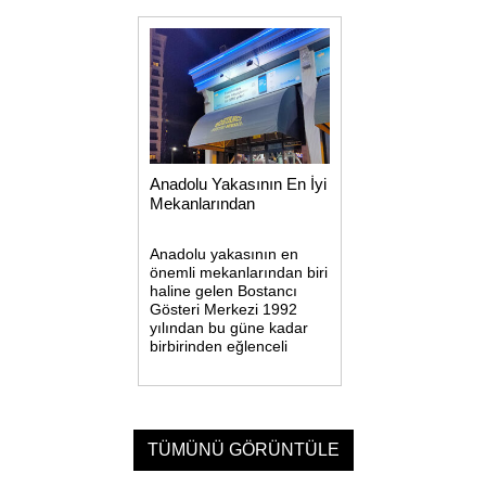
hazırlanıyor.
büyüklüğünde olup
toplam 2370 kişilik
kapasiteye sahiptir.
Konforlu bir oturma
düzenine ve
Anadolu Yakasının En İyi
Mekanlarından
Anadolu yakasının en
önemli mekanlarından biri
haline gelen Bostancı
Gösteri Merkezi 1992
yılından bu güne kadar
birbirinden eğlenceli
konserler ve göz alıcı
etkinliğe ev sahipliği
yapmıştır.Anadolu
yakasının en önemli
mekanlarından biri haline
TÜMÜNÜ GÖRÜNTÜLE
gelen Bostancı Gösteri
Merkezi 1992