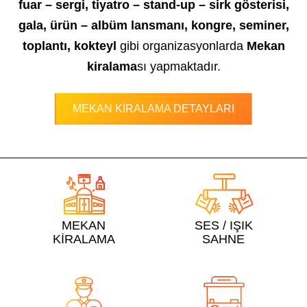
fuar – sergi, tiyatro – stand-up – sirk gösterisi,
gala, ürün – albüm lansmanı, kongre, seminer,
toplantı, kokteyl
gibi organizasyonlarda
Mekan
kiralama
sı yapmaktadır.
MEKAN KİRALAMA DETAYLARI
MEKAN
SES / IŞIK
KİRALAMA
SAHNE