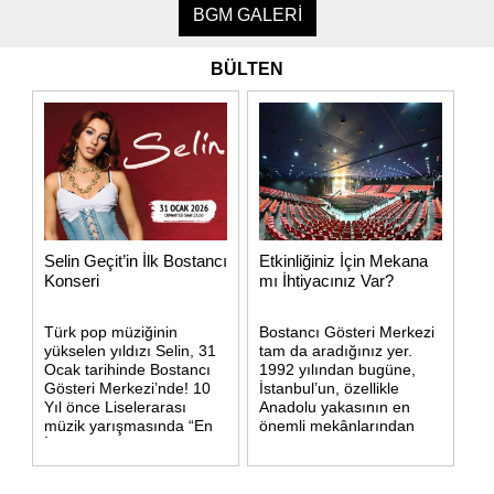
BGM GALERİ
BÜLTEN
Selin Geçit’in İlk Bostancı
Etkinliğiniz İçin Mekana
Konseri
mı İhtiyacınız Var?
Türk pop müziğinin
Bostancı Gösteri Merkezi
yükselen yıldızı Selin, 31
tam da aradığınız yer.
Ocak tarihinde Bostancı
1992 yılından bugüne,
Gösteri Merkezi’nde! 10
İstanbul’un, özellikle
Yıl önce Liselerarası
Anadolu yakasının en
müzik yarışmasında “En
önemli mekânlarından
İyi Kız Vokal” seçildiği bu
olan BOSTANCI
sahnede gerçekleştireceği
GÖSTERİ MERKEZİ
konser için özel olarak
etkinlik salonu 2400 m2