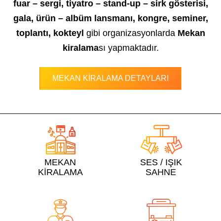
fuar – sergi, tiyatro – stand-up – sirk gösterisi,
gala, ürün – albüm lansmanı, kongre, seminer,
toplantı, kokteyl
gibi organizasyonlarda
Mekan
kiralama
sı yapmaktadır.
MEKAN KİRALAMA DETAYLARI
MEKAN
SES / IŞIK
KİRALAMA
SAHNE