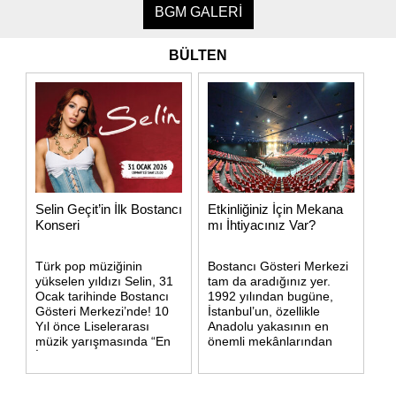
BGM GALERİ
BÜLTEN
Selin Geçit’in İlk Bostancı
Etkinliğiniz İçin Mekana
Konseri
mı İhtiyacınız Var?
Türk pop müziğinin
Bostancı Gösteri Merkezi
yükselen yıldızı Selin, 31
tam da aradığınız yer.
Ocak tarihinde Bostancı
1992 yılından bugüne,
Gösteri Merkezi’nde! 10
İstanbul’un, özellikle
Yıl önce Liselerarası
Anadolu yakasının en
müzik yarışmasında “En
önemli mekânlarından
İyi Kız Vokal” seçildiği bu
olan BOSTANCI
sahnede gerçekleştireceği
GÖSTERİ MERKEZİ
konser için özel olarak
etkinlik salonu 2400 m2