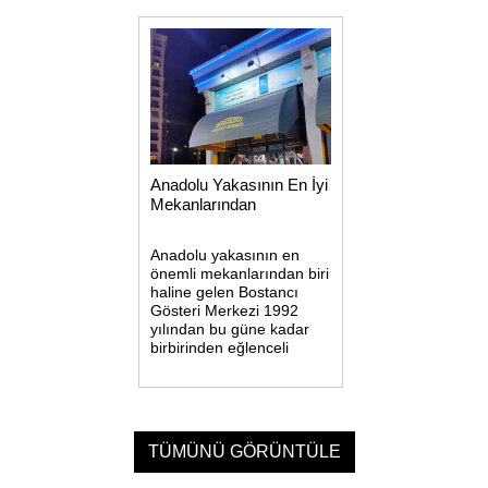
hazırlanıyor.
büyüklüğünde olup
toplam 2370 kişilik
kapasiteye sahiptir.
Konforlu bir oturma
düzenine ve
Anadolu Yakasının En İyi
Mekanlarından
Anadolu yakasının en
önemli mekanlarından biri
haline gelen Bostancı
Gösteri Merkezi 1992
yılından bu güne kadar
birbirinden eğlenceli
konserler ve göz alıcı
etkinliğe ev sahipliği
yapmıştır.Anadolu
yakasının en önemli
mekanlarından biri haline
TÜMÜNÜ GÖRÜNTÜLE
gelen Bostancı Gösteri
Merkezi 1992