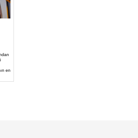
ından
i
nın en
elen