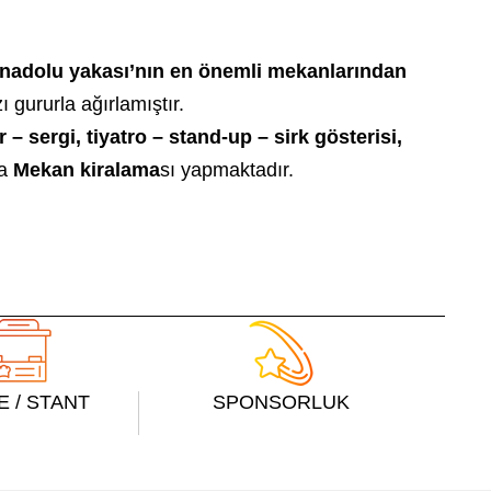
nadolu yakası’nın en önemli mekanlarından
gururla ağırlamıştır.
– sergi, tiyatro – stand-up – sirk gösterisi,
da
Mekan kiralama
sı yapmaktadır.
E / STANT
SPONSORLUK