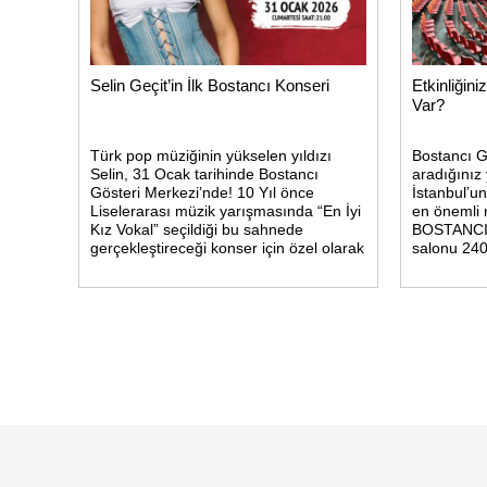
Selin Geçit’in İlk Bostancı Konseri
Etkinliğin
Var?
Türk pop müziğinin yükselen yıldızı
Bostancı G
Selin, 31 Ocak tarihinde Bostancı
aradığınız
Gösteri Merkezi’nde! 10 Yıl önce
İstanbul’un
Liselerarası müzik yarışmasında “En İyi
en önemli 
Kız Vokal” seçildiği bu sahnede
BOSTANCI 
gerçekleştireceği konser için özel olarak
salonu 24
hazırlanıyor.
toplam 2370
Konforlu b