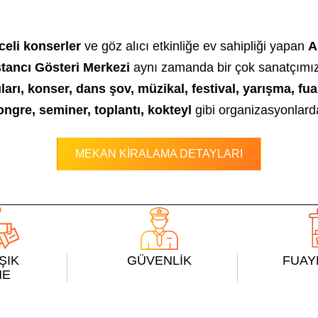
celi konserler
ve göz alıcı etkinliğe ev sahipliği yapan
A
tancı Gösteri Merkezi
aynı zamanda bir çok sanatçımızı 
rı, konser, dans şov, müzikal, festival, yarışma, fuar 
ngre, seminer, toplantı, kokteyl
gibi organizasyonlar
MEKAN KİRALAMA DETAYLARI
IŞIK
GÜVENLİK
FUAY
NE