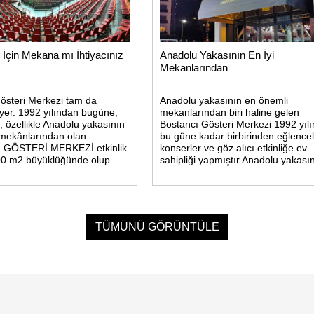
iz İçin Mekana mı İhtiyacınız
Anadolu Yakasının En İyi
Mekanlarından
österi Merkezi tam da
Anadolu yakasının en önemli
 yer. 1992 yılından bugüne,
mekanlarından biri haline gelen
, özellikle Anadolu yakasının
Bostancı Gösteri Merkezi 1992 yıl
mekânlarından olan
bu güne kadar birbirinden eğlencel
GÖSTERİ MERKEZİ etkinlik
konserler ve göz alıcı etkinliğe ev
00 m2 büyüklüğünde olup
sahipliği yapmıştır.Anadolu yakası
 kişilik kapasiteye sahiptir.
önemli mekanlarından biri haline g
ir oturma düzenine ve
Bostancı Gösteri Merkezi 1992
TÜMÜNÜ GÖRÜNTÜLE